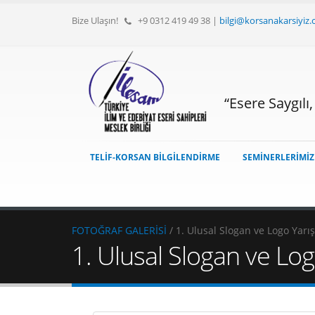
Bize Ulaşın!
+9 0312 419 49 38
|
bilgi@korsanakarsiyiz
“Esere Saygılı
TELİF-KORSAN BİLGİLENDİRME
SEMİNERLERİMİ
FOTOĞRAF GALERİSİ
/ 1. Ulusal Slogan ve Logo Yar
1. Ulusal Slogan ve Lo