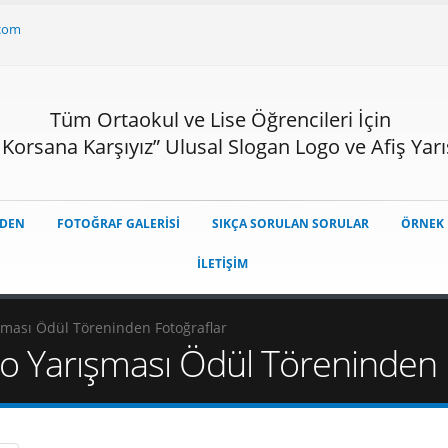
.com
Tüm Ortaokul ve Lise Öğrencileri İçin
, Korsana Karşıyız” Ulusal Slogan Logo ve Afiş Yar
ZDEN
FOTOĞRAF GALERİSİ
SIKÇA SORULAN SORULAR
ÖRNEK 
İLETİŞİM
ışması Ödül Töreninden Fotoğraflar
go Yarışması Ödül Töreninden 