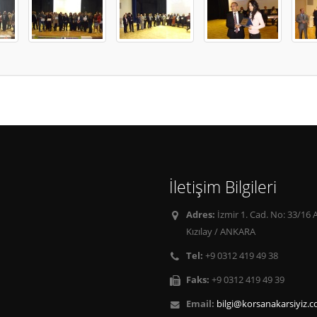
İletişim Bilgileri
Adres:
İzmir 1. Cad. No: 33/16 
Kızılay / ANKARA
Tel:
+9 0312 419 49 38
Faks:
+9 0312 419 49 39
Email:
bilgi@korsanakarsiyiz.