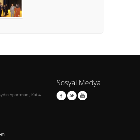
Sosyal Medya
Aydın Apartmanı, Kat:4
com