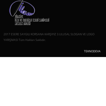
2017 ESERE SAYGILI KORSANA KARŞIYIZ 3.ULUSAL SLOGAN VE LOGO
YARIŞMASI Tüm Hakları Saklıdır.
TEKNODEVA