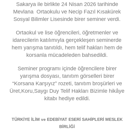
Sakarya ile birlikte 24 Nisan 2026
tarihinde
Mevlana Ortaokul
u
ve
Necip Fazıl Kısakürek
Sosyal Bilimler Lisesi
nde
birer seminer verdi.
Ortaokul ve lise öğrencileri, öğretmenler ve
idarecilerin katılımıyla gerçekleşen seminerde
hem yarışma tanıtıldı, hem telif hakları hem de
korsanla mücadeleden bahsedildi.
Seminer programı içinde öğrencilere birer
yarışma dosyası, tanıtım görselleri birer
“Korsana Karşıyız” rozeti, tanıtım broşürleri ve
Üret,Koru,Saygı Duy Telif Hakları Bizimle
hikâye
kitabı hediye edildi.
TÜRKİYE İLİM ve EDEBİYAT ESERİ SAHİPLERİ MESLEK
BİRLİĞİ