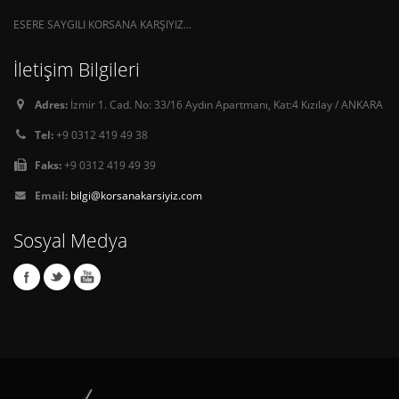
ESERE SAYGILI KORSANA KARŞIYIZ...
İletişim Bilgileri
Adres:
İzmir 1. Cad. No: 33/16 Aydın Apartmanı, Kat:4 Kızılay / ANKARA
Tel:
+9 0312 419 49 38
Faks:
+9 0312 419 49 39
Email:
bilgi@korsanakarsiyiz.com
Sosyal Medya