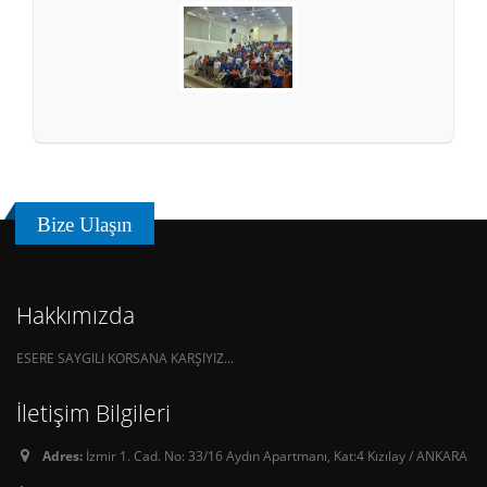
Bize Ulaşın
Hakkımızda
ESERE SAYGILI KORSANA KARŞIYIZ...
İletişim Bilgileri
Adres:
İzmir 1. Cad. No: 33/16 Aydın Apartmanı, Kat:4 Kızılay / ANKARA