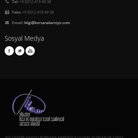
Tel:
+9 0312 419 49 38
Faks:
+9 0312 419 49 39
Email:
bilgi@korsanakarsiyiz.com
Sosyal Medya
2017 ESERE SAYGILI KORSANA KARŞIYIZ 3.ULUSAL SLOGAN VE LOGO