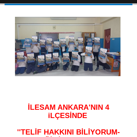
İLESAM ANKARA'NIN 4
iLÇESİNDE
''TELİF HAKKINI BİLİYORUM-