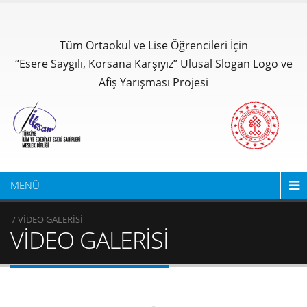
Tüm Ortaokul ve Lise Öğrencileri İçin
“Esere Saygılı, Korsana Karşıyız” Ulusal Slogan Logo ve
Afiş Yarışması Projesi
MENÜ
/ VİDEO GALERİSİ
VİDEO GALERİSİ
2.ULUSAL SLOGAN VE LOGO YARIŞ
Website