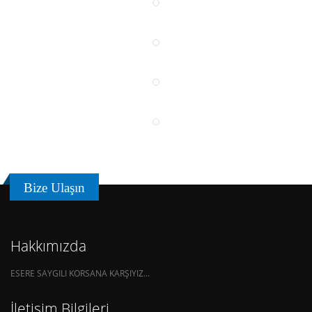
3.ULUSAL SLOGAN VE LOGO YARIŞ
Website
4.ULUSAL SLOGAN VE LOGO YARIŞ
Website
5.ULUSAL SLOGAN LOGO VE AFIŞ Y
Website
Bize Ulaşın
Hakkımızda
ESERE SAYGILI KORSANA KARŞIYIZ...
İletişim Bilgileri