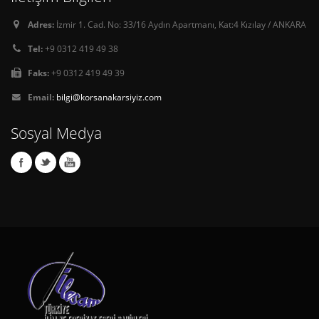
Adres:
İzmir 1. Cad. No: 33/16 Aydın Apartmanı, Kat:4 Kızılay / ANKARA
Tel:
+9 0312 419 49 38
Faks:
+9 0312 419 49 39
Email:
bilgi@korsanakarsiyiz.com
Sosyal Medya