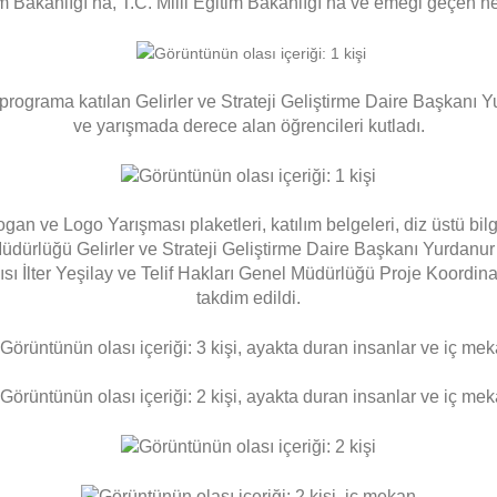
m Bakanlığı’na, T.C. Milli Eğitim Bakanlığı’na ve emeği geçen he
programa katılan Gelirler ve Strateji Geliştirme Daire Başkanı
ve yarışmada derece alan öğrencileri kutladı.
n ve Logo Yarışması plaketleri, katılım belgeleri, diz üstü bilgisay
el Müdürlüğü Gelirler ve Strateji Geliştirme Daire Başkanı Yurd
İlter Yeşilay ve Telif Hakları Genel Müdürlüğü Proje Koordinat
takdim edildi.