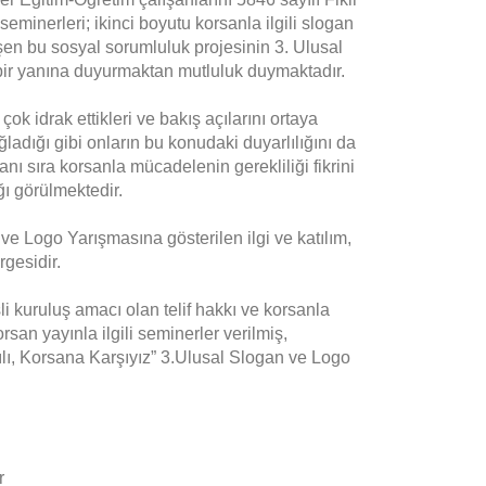
eminerleri; ikinci boyutu korsanla ilgili slogan
eşen bu sosyal sorumluluk projesinin 3. Ulusal
 bir yanına duyurmaktan mutluluk duymaktadır.
k idrak ettikleri ve bakış açılarını ortaya
ladığı gibi onların bu konudaki duyarlılığını da
ı sıra korsanla mücadelenin gerekliliği fikrini
ı görülmektedir.
ve Logo Yarışmasına gösterilen ilgi ve katılım,
rgesidir.
sli kuruluş amacı olan telif hakkı ve korsanla
san yayınla ilgili seminerler verilmiş,
lı, Korsana Karşıyız” 3.Ulusal Slogan ve Logo