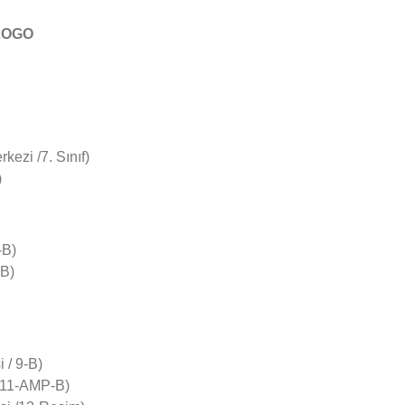
LOGO
ezi /7. Sınıf)
)
-B)
-B)
 / 9-B)
i/11-AMP-B)