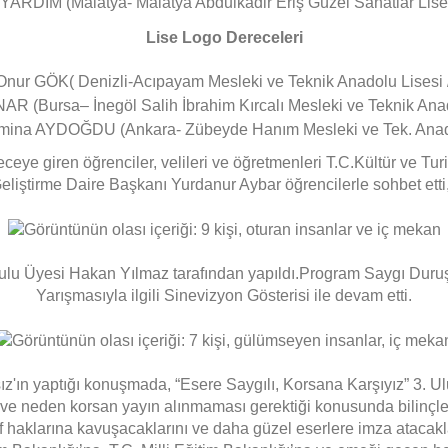
YARDIM (Malatya- Malatya Abdulkadir Eriş Güzel Sanatlar Lise
Lise Logo Dereceleri
Onur GÖK( Denizli-Acıpayam Mesleki ve Teknik Anadolu Lisesi 
AR (Bursa– İnegöl Salih İbrahim Kırcalı Mesleki ve Teknik Anad
mina AYDOĞDU (Ankara- Zübeyde Hanım Mesleki ve Tek. Anado
ceye giren öğrenciler, velileri ve öğretmenleri T.C.Kültür ve Tu
 Geliştirme Daire Başkanı Yurdanur Aybar öğrencilerle sohbet etti, te
u Üyesi Hakan Yılmaz tarafından yapıldı.Program
Saygı Duruş
Yarışmasıyla ilgili Sinevizyon Gösterisi ile devam etti.
'ın yaptığı konuşmada,
“Esere Saygılı, Korsana Karşıyız” 3. U
kı ve neden korsan yayın alınmaması gerektiği konusunda bilinçle
lif haklarına kavuşacaklarını ve daha güzel eserlere imza atacakl