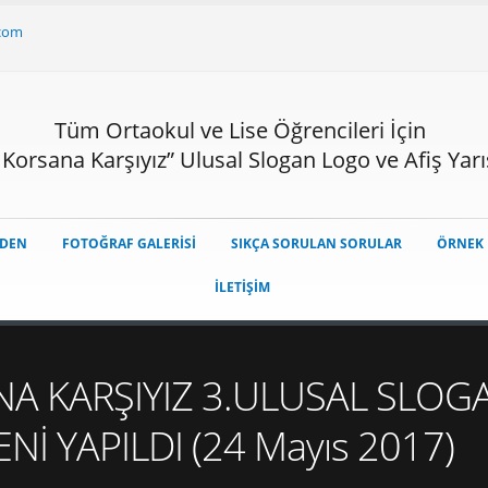
.com
Tüm Ortaokul ve Lise Öğrencileri İçin
, Korsana Karşıyız” Ulusal Slogan Logo ve Afiş Yar
ZDEN
FOTOĞRAF GALERİSİ
SIKÇA SORULAN SORULAR
ÖRNEK 
İLETİŞİM
NA KARŞIYIZ 3.ULUSAL SLOG
İ YAPILDI (24 Mayıs 2017)