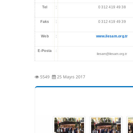
Tel
:
0 312 419 49 38
Faks
:
0 312 419 49 39
Web
:
www.ilesam.org.tr
E-Posta
:
ilesam@ilesam.org.tr
5549
25 Mayıs 2017