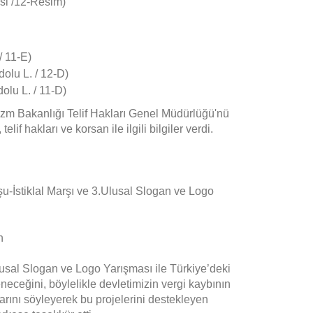
si /12-Resim)
/ 11-E)
olu L. / 12-D)
lu L. / 11-D)
rizm Bakanlığı Telif Hakları Genel Müdürlüğü'nü
lif hakları ve korsan ile ilgili bilgiler verdi.
u-İstiklal Marşı ve 3.Ulusal Slogan ve Logo
lusal Slogan ve Logo Yarışması ile Türkiye’deki
neceğini, böylelikle devletimizin vergi kaybının
arını söyleyerek bu projelerini destekleyen