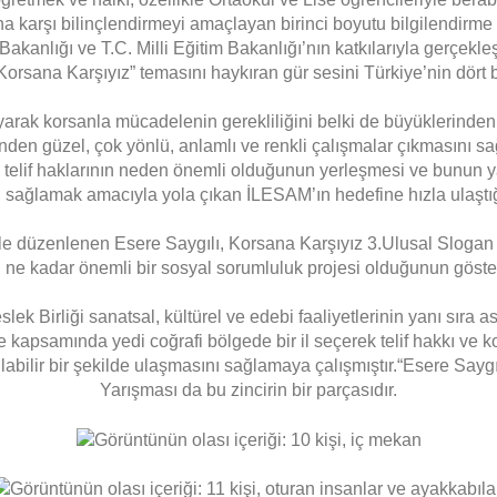
 karşı bilinçlendirmeyi amaçlayan birinci boyutu bilgilendirme s
Bakanlığı ve T.C. Milli Eğitim Bakanlığı’nın katkılarıyla gerçekl
orsana Karşıyız” temasını haykıran gür sesini Türkiye’nin dört
yarak korsanla mücadelenin gerekliliğini belki de büyüklerinden ço
den güzel, çok yönlü, anlamlı ve renkli çalışmalar çıkmasını sağ
e telif haklarının neden önemli olduğunun yerleşmesi ve bunun yan
sağlamak amacıyla yola çıkan İLESAM’ın hedefine hızla ulaştığ
yle düzenlenen Esere Saygılı, Korsana Karşıyız 3.Ulusal Slogan 
n ne kadar önemli bir sosyal sorumluluk projesi olduğunun göste
ek Birliği sanatsal, kültürel ve edebi faaliyetlerinin yanı sıra a
apsamında yedi coğrafi bölgede bir il seçerek telif hakkı ve kor
şılabilir bir şekilde ulaşmasını sağlamaya çalışmıştır.
“Esere Saygı
Yarışması da bu zincirin bir parçasıdır.