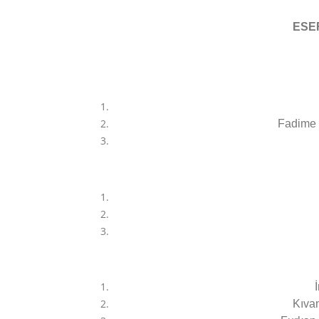
ESE
Fadime 
Kıva