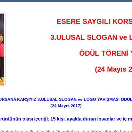
ESERE SAYGILI KOR
3.ULUSAL SLOGAN ve 
ÖDÜL TÖRENİ 
(24 Mayıs 
ORSANA KARŞIYIZ 3.ULUSAL SLOGAN ve LOGO YARIŞMASI ÖDÜ
(24 Mayıs 2017)
ğretmek ve halkı, özellikle Ortaokul ve Lise öğrencileriyle berabe