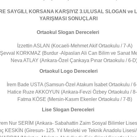
RE SAYGILI, KORSANA KARŞIYIZ 3.ULUSAL SLOGAN ve 
YARIŞMASI SONUÇLARI
Ortaokul Slogan Dereceleri
İzzettin ASLAN (Kocaeli-Mehmet Akif Ortaokulu / 7-A)
Şevval KORKMAZ (Burdur -Alpaslan Ali Can Bilim ve Sanat Merk
Neva ATLAY (Ankara-Özel Çankaya Pınar Ortaokulu / 6-D
Ortaokul Logo Dereceleri
İrem Bade USTA (Samsun-Özel Atakum İsabet Ortaokulu / 6
Hatice Ruze AKKOYUN (Ankara-Fevzi Özbey Ortaokulu / 8
Fatma KÖSE (Mersin-Kasım Ekenler Ortaokulu / 7-B)
Lise Slogan Dereceleri
İrem Nur SERİM (Ankara- Sabahattin Zaim Sosyal Bilimler Lisesi
nç KESKİN (Giresun- 125. Yıl Mesleki ve Teknik Anadolu Lises