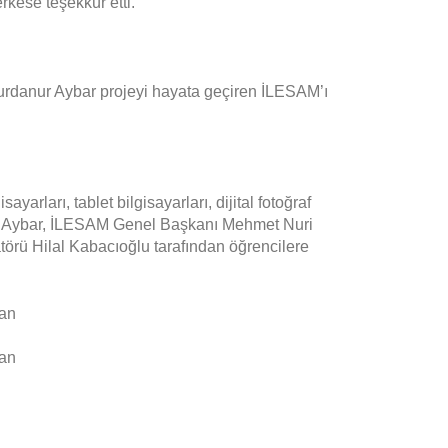
rkese teşekkür etti.
 Yurdanur Aybar projeyi hayata geçiren İLESAM’ı
arları, tablet bilgisayarları, dijital fotoğraf
anur Aybar, İLESAM Genel Başkanı Mehmet Nuri
örü Hilal Kabacıoğlu tarafından öğrencilere