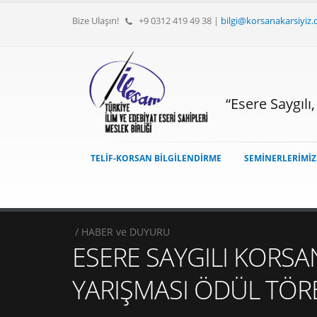
Bize Ulaşın!
+9 0312 419 49 38
|
bilgi@korsanakarsiyiz
“Esere Saygılı
TELİF-KORSAN BİLGİLENDİRME
SEMİNERLERİMİ
/ HABER ve DUYURU
ESERE SAYGILI KORSA
YARIŞMASI ÖDÜL TÖREN